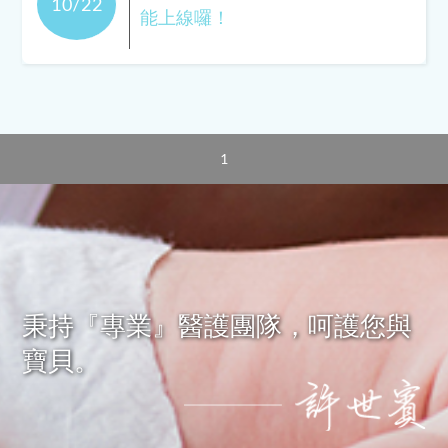
10/22
能上線囉！
1
秉持『專業』醫護團隊，呵護您與
寶貝。