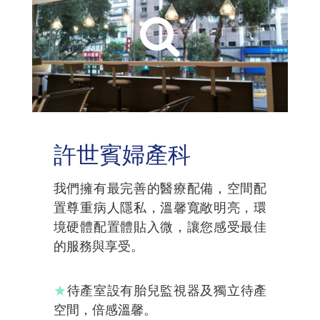
許世賓婦產科
我們擁有最完善的醫療配備，空間配
置尊重病人隱私，溫馨寬敞明亮，環
境硬體配置體貼入微，讓您感受最佳
的服務與享受。
★
待產室設有胎兒監視器及獨立待產
空間，倍感溫馨。