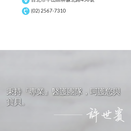
(02) 2567-7310
秉持『專業』醫護團隊，呵護您與
寶貝。