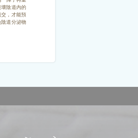
破壞陰道內的
濫交，才能預
免陰道分泌物