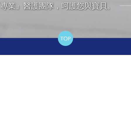
『專業』醫護團隊，呵護您與寶貝。
診所
月子
許世賓婦產科
新北板
！
忠孝世賓婦產科
新北新
四季和安婦幼診所