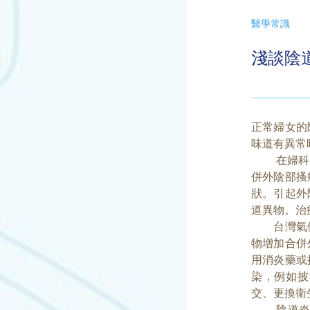
醫學常識
淺談陰
正常婦女的
味道有異常
在婦科門診
併外陰部搔
狀。引起外
道異物。治
台灣氣候
物增加合併
用消炎藥或
染，例如披
交、更換衛
陰道炎很