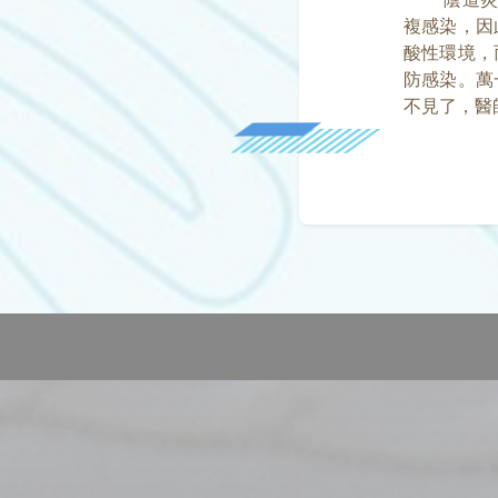
複感染，因
酸性環境，
防感染。萬
不見了，醫