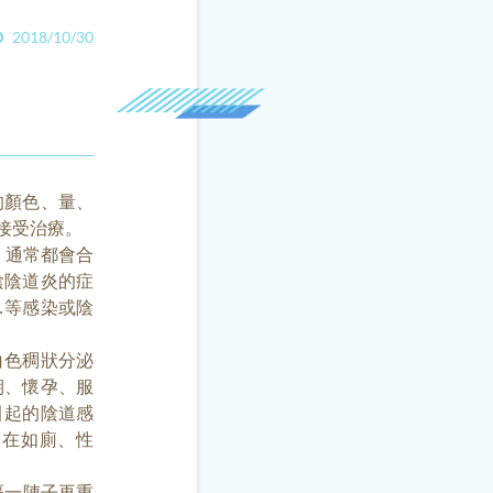
2018/10/30
的顏色、量、
接受治療。
，通常都會合
陰陰道炎的症
…等感染或陰
色稠狀分泌
期、懷孕、服
引起的陰道感
易在如廁、性
一陣子再重