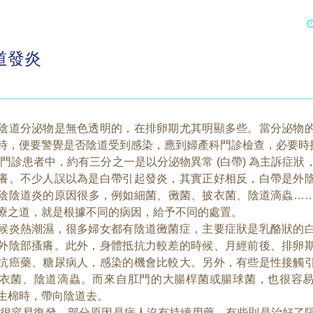
道發炎
陰道分泌物是無色透明的，在排卵期尤其明顯多些。當分泌物
時，便要警覺是否陰道受到感染，應到婦產科門診檢查，必要時
患者中，約有三分之一是以分泌物異常 (白帶) 為主訴症狀
癢。不少人誤以為是白帶引起發炎，其實正好相反，白帶是外
陰陰道炎的原因很多，例如細菌、黴菌、披衣菌、陰道滴蟲…
療之道，就是根據不同的病因，給予不同的處置。
炎熱潮濕，很多婦女都有陰道黴菌症，主要症狀是乳酪狀的白
外陰部搔癢。此外，身體抵抗力較差的時候、月經前後、排卵
抗癌藥、糖尿病人，感染的機會比較大。另外，有些是性接觸
衣菌、陰道滴蟲。而來自肛門的大腸桿菌或腸球菌，也很容
生棉時，帶向陰道去。
容易復發，部分原因是病人沒有持續用藥，有些則是治好了隔