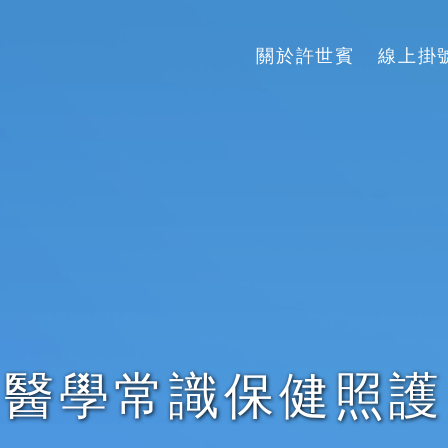
關於許世賓
線上掛
醫學常識保健照護