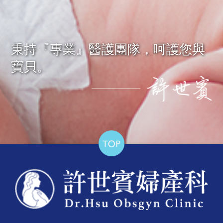
秉持『專業』醫護團隊，呵護您與
寶貝。