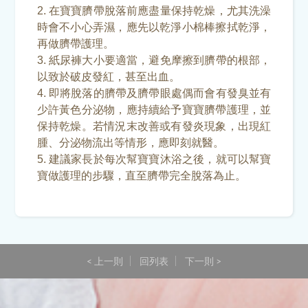
2. 在寶寶臍帶脫落前應盡量保持乾燥，尤其洗澡
時會不小心弄濕，應先以乾淨小棉棒擦拭乾淨，
再做臍帶護理。
3. 紙尿褲大小要適當，避免摩擦到臍帶的根部，
以致於破皮發紅，甚至出血。
4. 即將脫落的臍帶及臍帶眼處偶而會有發臭並有
少許黃色分泌物，應持續給予寶寶臍帶護理，並
保持乾燥。若情況末改善或有發炎現象，出現紅
腫、分泌物流出等情形，應即刻就醫。
5. 建議家長於每次幫寶寶沐浴之後，就可以幫寶
寶做護理的步驟，直至臍帶完全脫落為止。
< 上一則
回列表
下一則 >