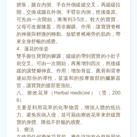
膀靠，腿在內側、手在外側緩緩交叉，再緩緩拉
開，交換成腿在外側、手臂在內側，然後復原。
可先由一次開始，漸漸到3-5次。較大的寶寶，
父母可改握膝蓋，而非腳踝。作用：讓寶寶脊椎
的伸展與輕微的轉動。放鬆脊椎兩旁的肌肉，帶
來全身舒暢的感覺。
4、蓮花的坐姿
雙手握住寶寶的腳踝，緩緩的帶到寶寶的小肚子
前交叉。可由一次開始，再漸增到四次，然後緩
緩的讓雙腳伸直。作用：增加骨盆、薦骨和背脊
連結部份的彈性，並溫和的按摩腹部的臟腑器
官，讓寶寶的腹部更強壯。
八、療效花草（Herbal medicine）（雪，200
6）
主要是利用花草的化學物質，增強人體的抵抗
力、避免疾病入侵，並可藉由療效花草來舒緩寶
寶的身體、降低不舒服的感覺。
1、療法
在使用任何療效花草前，應先諮詢有合格執照的