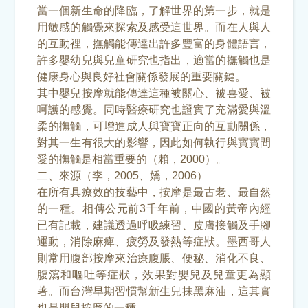
當一個新生命的降臨，了解世界的第一步，就是
用敏感的觸覺來探索及感受這世界。而在人與人
的互動裡，撫觸能傳達出許多豐富的身體語言，
許多嬰幼兒與兒童研究也指出，適當的撫觸也是
健康身心與良好社會關係發展的重要關鍵。
其中嬰兒按摩就能傳達這種被關心、被喜愛、被
呵護的感覺。同時醫療研究也證實了充滿愛與溫
柔的撫觸，可增進成人與寶寶正向的互動關係，
對其一生有很大的影響，因此如何執行與寶寶間
愛的撫觸是相當重要的（賴，2000）。
二、來源（李，2005、嬌，2006）
在所有具療效的技藝中，按摩是最古老、最自然
的一種。相傳公元前3千年前，中國的黃帝內經
已有記載，建議透過呼吸練習、皮膚接觸及手腳
運動，消除麻痺、疲勞及發熱等症狀。墨西哥人
則常用腹部按摩來治療腹脹、便秘、消化不良、
腹瀉和嘔吐等症狀，效果對嬰兒及兒童更為顯
著。而台灣早期習慣幫新生兒抹黑麻油，這其實
也是嬰兒按摩的一種。