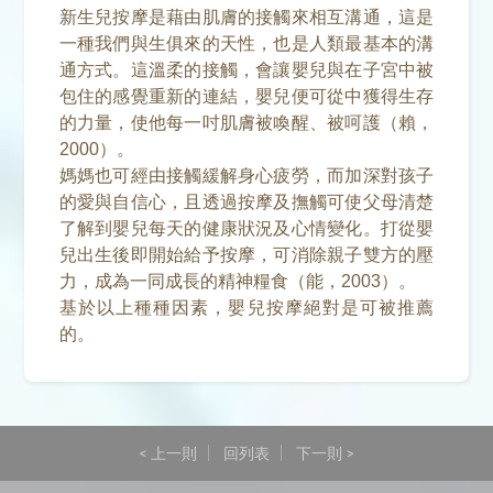
新生兒按摩是藉由肌膚的接觸來相互溝通，這是
一種我們與生俱來的天性，也是人類最基本的溝
通方式。這溫柔的接觸，會讓嬰兒與在子宮中被
包住的感覺重新的連結，嬰兒便可從中獲得生存
的力量，使他每一吋肌膚被喚醒、被呵護（賴，
2000）。
媽媽也可經由接觸緩解身心疲勞，而加深對孩子
的愛與自信心，且透過按摩及撫觸可使父母清楚
了解到嬰兒每天的健康狀況及心情變化。打從嬰
兒出生後即開始給予按摩，可消除親子雙方的壓
力，成為一同成長的精神糧食（能，2003）。
基於以上種種因素，嬰兒按摩絕對是可被推薦
的。
< 上一則
回列表
下一則 >