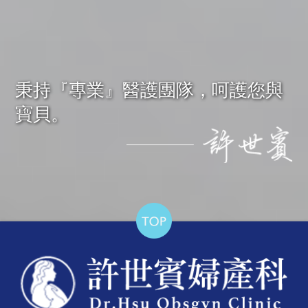
秉持『專業』醫護團隊，呵護您與
寶貝。