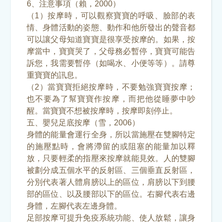
6、注意事項（賴，2000）
（1）按摩時，可以觀察寶寶的呼吸、臉部的表
情、身體活動的姿態、動作和他所發出的聲音都
可以讓父母知道寶寶是很享受按摩的。如果，按
摩當中，寶寶哭了，父母務必暫停，寶寶可能告
訴您，我需要暫停（如喝水、小便等等）。請尊
重寶寶的訊息。
（2）當寶寶拒絕按摩時，不要勉強寶寶按摩；
也不要為了幫寶寶作按摩，而把他從睡夢中吵
醒。當寶寶不想被按摩時，按摩即刻停止。
五、嬰兒足底按摩（雪，2006）
身體的能量會運行全身，所以當施壓在雙腳特定
的施壓點時，會將滯留的或阻塞的能量加以釋
放，只要輕柔的指壓來按摩就能見效。人的雙腳
被劃分成五個水平的反射區、三個垂直反射區，
分別代表著人體肩膀以上的區位，肩膀以下到腰
部的區位、以及腰部以下的區位。右腳代表右邊
身體，左腳代表左邊身體。
足部按摩可提升免疫系統功能、使人放鬆，讓身