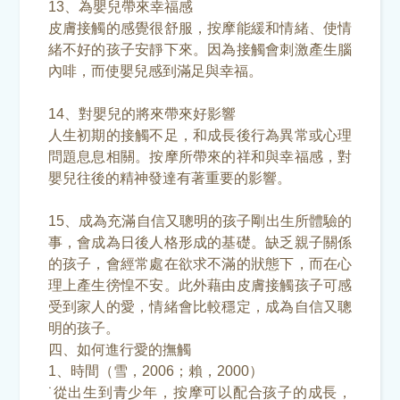
13、為嬰兒帶來幸福感
皮膚接觸的感覺很舒服，按摩能緩和情緒、使情
緒不好的孩子安靜下來。因為接觸會刺激產生腦
內啡，而使嬰兒感到滿足與幸福。
14、對嬰兒的將來帶來好影響
人生初期的接觸不足，和成長後行為異常或心理
問題息息相關。按摩所帶來的祥和與幸福感，對
嬰兒往後的精神發達有著重要的影響。
15、成為充滿自信又聰明的孩子剛出生所體驗的
事，會成為日後人格形成的基礎。缺乏親子關係
的孩子，會經常處在欲求不滿的狀態下，而在心
理上產生徬惶不安。此外藉由皮膚接觸孩子可感
受到家人的愛，情緒會比較穩定，成為自信又聰
明的孩子。
四、如何進行愛的撫觸
1、時間（雪，2006；賴，2000）
˙從出生到青少年，按摩可以配合孩子的成長，