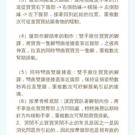
道從寶寶右下腹部 -> 右側肋緣-> 橫隔 -> 左側肋
緣 -> 左下腹部，接著回到起始的位置。重複數
次可促進寶寶結腸食物的蠕動。
（4）腿部作腳踏車的動作：雙手握住寶寶的腳
踝，將寶寶一隻腳彎曲使膝蓋靠近腹部，之後再
伸直，拉直的同時彎曲寶寶另一隻腳，重複數次
幫助排氣。
（5）同時彎曲雙腿膝蓋：雙手握住寶寶的腳
踝，彎曲雙腿使膝蓋靠近腹部，保持這個姿勢數
秒再拉直雙腿，重複數次可紓解脹氣引起的腹
痛。
（6）按摩脊椎底部：讓寶寶趴著腳朝向你，將
手掌放在寶寶臀部上方凹陷處，輕輕施壓以順時
針方向移動手掌，重複數次可幫助寶寶排氣。
2、哭鬧不止寶寶哭鬧不止的常見原因之一是因
消化問題所引起的，因此按摩腹部也是很有效的