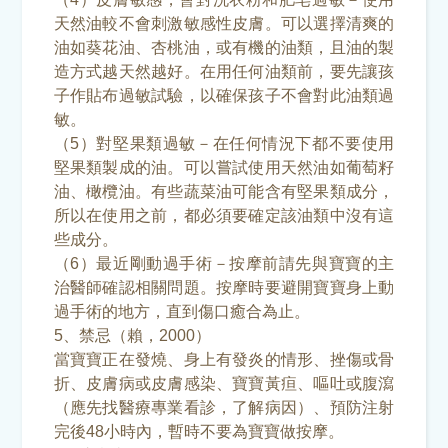
天然油較不會刺激敏感性皮膚。可以選擇清爽的
油如葵花油、杏桃油，或有機的油類，且油的製
造方式越天然越好。在用任何油類前，要先讓孩
子作貼布過敏試驗，以確保孩子不會對此油類過
敏。
（5）對堅果類過敏－在任何情況下都不要使用
堅果類製成的油。可以嘗試使用天然油如葡萄籽
油、橄欖油。有些蔬菜油可能含有堅果類成分，
所以在使用之前，都必須要確定該油類中沒有這
些成分。
（6）最近剛動過手術－按摩前請先與寶寶的主
治醫師確認相關問題。按摩時要避開寶寶身上動
過手術的地方，直到傷口癒合為止。
5、禁忌（賴，2000）
當寶寶正在發燒、身上有發炎的情形、挫傷或骨
折、皮膚病或皮膚感染、寶寶黃疸、嘔吐或腹瀉
（應先找醫療專業看診，了解病因）、預防注射
完後48小時內，暫時不要為寶寶做按摩。