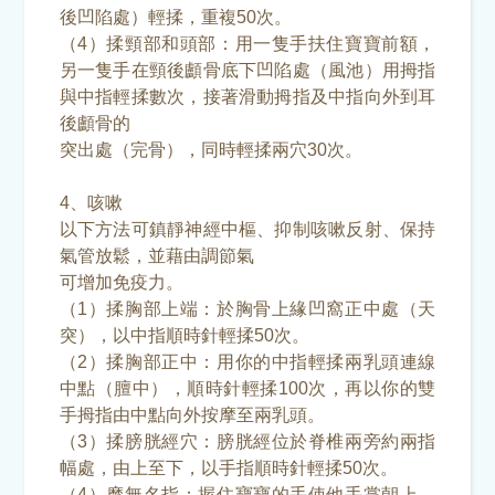
後凹陷處）輕揉，重複50次。
（4）揉頸部和頭部：用一隻手扶住寶寶前額，
另一隻手在頸後顱骨底下凹陷處（風池）用拇指
與中指輕揉數次，接著滑動拇指及中指向外到耳
後顱骨的
突出處（完骨），同時輕揉兩穴30次。
4、咳嗽
以下方法可鎮靜神經中樞、抑制咳嗽反射、保持
氣管放鬆，並藉由調節氣
可增加免疫力。
（1）揉胸部上端：於胸骨上緣凹窩正中處（天
突），以中指順時針輕揉50次。
（2）揉胸部正中：用你的中指輕揉兩乳頭連線
中點（膻中），順時針輕揉100次，再以你的雙
手拇指由中點向外按摩至兩乳頭。
（3）揉膀胱經穴：膀胱經位於脊椎兩旁約兩指
幅處，由上至下，以手指順時針輕揉50次。
（4）摩無名指：握住寶寶的手使他手掌朝上，