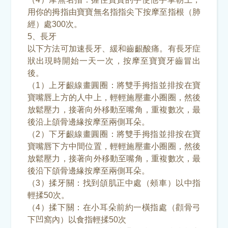
用你的拇指由寶寶無名指指尖下按摩至指根（肺
經）處300次。
5、長牙
以下方法可加速長牙、緩和齒齦酸痛。有長牙症
狀出現時開始一天一次，按摩至寶寶牙齒冒出
後。
（1）上牙齦線畫圓圈：將雙手拇指並排按在寶
寶嘴唇上方的人中上，輕輕施壓畫小圈圈，然後
放鬆壓力，接著向外移動至嘴角，重複數次，最
後沿上頜骨邊緣按摩至兩側耳朵。
（2）下牙齦線畫圓圈：將雙手拇指並排按在寶
寶嘴唇下方中間位置，輕輕施壓畫小圈圈，然後
放鬆壓力，接著向外移動至嘴角，重複數次，最
後沿下頜骨邊緣按摩至兩側耳朵。
（3）揉牙關：找到頜肌正中處（頰車）以中指
輕揉50次。
（4）揉下關：在小耳朵前約一橫指處（顴骨弓
下凹窩內）以食指輕揉50次