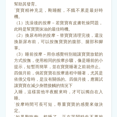
幫助其發育。
˙寶寶精神充足，剛睡醒，不餓不累是最好時
機。
（1）洗澡後的按摩－若寶寶有皮膚乾燥問題，
此時是幫寶寶抹油的最佳時機。
（2）換尿布時的按摩－替寶寶清理完後，還沒
換新尿布前，可以按撫寶寶的腹部、腿部和腳
掌。
（3）睡前按摩－用你感覺特別能讓寶寶放鬆的
方式按撫，使用相同的按摩步驟，像是睡前的小
提示，短暫而簡單，並在寶寶睡著之前就停止。
四個月前，倘若寶寶在按摩過程中睡著，尤其是
依偎父母時，是沒有關係的。四個月後，應嘗試
讓寶寶在減少身體接觸的情況下
入睡，這樣當他半夜醒來時，才可以獨自在入
睡。
˙按摩時間可長可短，尊重寶寶的感覺來做決
定。
˙如果剛吃飽、想睡了、正在哭鬧時先不要按