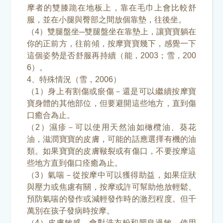
摩者的雙膝跪在地板上，靠在毛巾上會比較舒
服，並在小腿與臀部之間放個靠墊，往後坐。
（4）雙腿盤坐─雙腿盤坐在靠墊上，讓寶寶躺在
你的正前方，往前傾，按摩寶寶幾下，感覺一下
這個姿勢是否舒服再持續（能，2003；雪，200
6）。
4、特殊情況（雪，2006）
（1）身上有割傷或瘀傷－還是可以繼續按摩寶
寶身體的其他部位，但要避開這些地方，直到傷
口癒合為止。
（2）濕疹－可以使用天然油如橄欖油、葵花
油，滋潤寶寶的皮膚，可能的話應選擇有機的油
類。如果寶寶的皮膚皸裂或有傷口，不要按摩這
些地方直到傷口痊癒為止。
（3）氣喘－從按摩中可以獲得助益，如果症狀
與壓力或焦慮有關，按摩或許可幫助他放輕鬆、
預防氣喘的發作或減輕發作時的激烈程度。但千
萬別在孩子發病時按摩。
（4）皮膚敏感，會對洗衣粉和肥皂過敏－使用