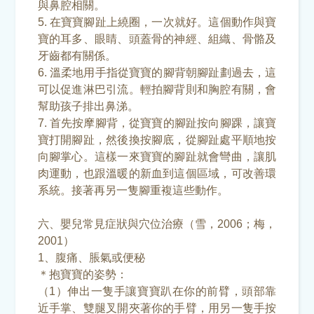
與鼻腔相關。
5. 在寶寶腳趾上繞圈，一次就好。這個動作與寶
寶的耳多、眼睛、頭蓋骨的神經、組織、骨骼及
牙齒都有關係。
6. 溫柔地用手指從寶寶的腳背朝腳趾劃過去，這
可以促進淋巴引流。輕拍腳背則和胸腔有關，會
幫助孩子排出鼻涕。
7. 首先按摩腳背，從寶寶的腳趾按向腳踝，讓寶
寶打開腳趾，然後換按腳底，從腳趾處平順地按
向腳掌心。這樣一來寶寶的腳趾就會彎曲，讓肌
肉運動，也跟溫暖的新血到這個區域，可改善環
系統。接著再另一隻腳重複這些動作。
六、嬰兒常見症狀與穴位治療（雪，2006；梅，
2001）
1、腹痛、脹氣或便秘
＊抱寶寶的姿勢：
（1）伸出一隻手讓寶寶趴在你的前臂，頭部靠
近手掌、雙腿叉開夾著你的手臂，用另一隻手按