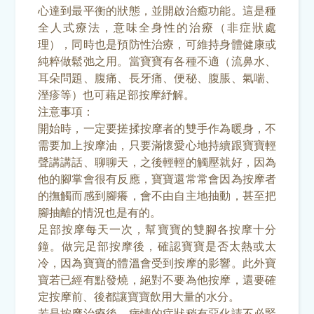
心達到最平衡的狀態，並開啟治癒功能。這是種
全人式療法，意味全身性的治療（非症狀處
理），同時也是預防性治療，可維持身體健康或
純粹做鬆弛之用。當寶寶有各種不適（流鼻水、
耳朵問題、腹痛、長牙痛、便秘、腹脹、氣喘、
溼疹等）也可藉足部按摩紓解。
注意事項：
開始時，一定要搓揉按摩者的雙手作為暖身，不
需要加上按摩油，只要滿懷愛心地持續跟寶寶輕
聲講講話、聊聊天，之後輕輕的觸壓就好，因為
他的腳掌會很有反應，寶寶還常常會因為按摩者
的撫觸而感到腳癢，會不由自主地抽動，甚至把
腳抽離的情況也是有的。
足部按摩每天一次，幫寶寶的雙腳各按摩十分
鐘。做完足部按摩後，確認寶寶是否太熱或太
冷，因為寶寶的體溫會受到按摩的影響。此外寶
寶若已經有點發燒，絕對不要為他按摩，還要確
定按摩前、後都讓寶寶飲用大量的水分。
若是按摩治療後，病情的症狀稍有惡化請不必緊