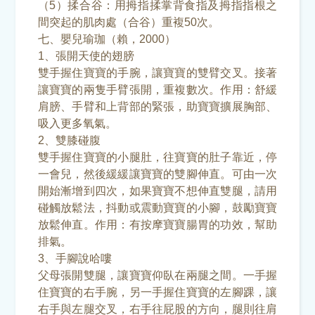
（5）揉合谷：用拇指揉掌背食指及拇指指根之
間突起的肌肉處（合谷）重複50次。
七、嬰兒瑜珈（賴，2000）
1、張開天使的翅膀
雙手握住寶寶的手腕，讓寶寶的雙臂交叉。接著
讓寶寶的兩隻手臂張開，重複數次。作用：舒緩
肩膀、手臂和上背部的緊張，助寶寶擴展胸部、
吸入更多氧氣。
2、雙膝碰腹
雙手握住寶寶的小腿肚，往寶寶的肚子靠近，停
一會兒，然後緩緩讓寶寶的雙腳伸直。可由一次
開始漸增到四次，如果寶寶不想伸直雙腿，請用
碰觸放鬆法，抖動或震動寶寶的小腳，鼓勵寶寶
放鬆伸直。作用：有按摩寶寶腸胃的功效，幫助
排氣。
3、手腳說哈嘍
父母張開雙腿，讓寶寶仰臥在兩腿之間。一手握
住寶寶的右手腕，另一手握住寶寶的左腳踝，讓
右手與左腿交叉，右手往屁股的方向，腿則往肩