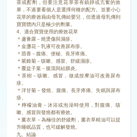
茶或酊劑，但要注意花草茶有鎮靜或亢奮的效
果，不過要看個人是選擇何種的配方。並要小心
花草的療效藉由母乳傳給嬰兒，但透過母乳傳到
寶寶體內只是極少的劑量。
4、適合寶寶使用的療效花草
＊蘆薈露－燒燙傷與濕疹。
＊金盞花－乳液可改善尿布疹。
＊茴香－腹痛、便秘、長牙疼痛。
＊紫錐菊－咳嗽、感冒、舒緩濕疹。
＊覆盆子葉－腹瀉與結膜炎。
＊茶樹－咳嗽、感冒，做成按摩油可改善尿布
疹。
＊洋甘菊－發燒、腹痛、長牙疼痛、失眠與尿布
疹。
＊檸檬油膏－沐浴或泡澡時使用，對腹痛、咳
嗽、感冒與發燒都有療效。
＊薰衣草－為極佳的舒緩劑，薰衣草精油可以提
升睡眠品質，也可緩解發燒。
九、結論