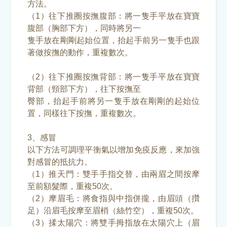
方法。
（1）往下推圈按撫腹部：將一隻手平放在寶寶
腹部（胸部下方），同時將另一
隻手放在剛剛起始位置，抬起手前另一隻手也跟
著做按撫的動作，重複數次。
（2）往下推圈按撫背部：將一隻手平放在寶寶
背部（頸部下方），往下按撫至
臀部，抬起手前將另一隻手放在剛剛的起始位
置，同樣往下按撫，重複數次。
3、感冒
以下方法可調理平衡氣以增加免疫反應，來加強
對感冒的抵抗力。
（1）推天門：雙手手指交替，由兩眉之間按摩
至前額髮際，重複50次。
（2）摩眉毛：將食指與中指併攏，由眉頭（攢
足）沿眉毛按摩至眉梢（絲竹空），重複50次。
（3）揉太陽穴：將雙手拇指放在太陽穴上（眉