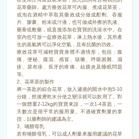
花草藥師。處方療效花草可內服、煮成花草茶，
或泡在酒精中萃取其藥效成分做成酊劑、吞服
片、膠囊、粉末或汁液，也可做成外擦的乳液、
藥膏或敷藥，或直接添加在寶寶的洗澡水中。在
室內也可放一盆療效花草，淋上熱水後，其所產
生的蒸氣將可以淨化空氣，且有抗菌的功效。
療效花草可減輕寶寶身體不適情形，包括：腹
痛、便秘、腹瀉、感冒、咳嗽、呼吸困難、濕
疹、尿布疹、長牙的疼痛、結膜炎及睡眠問題
等。
2、花草茶的製作
將一茶匙的綜合花草，放入濾過的開水中泡5-10
分鐘，然後瀝乾水分使之變涼就可以飲用了。對
一個體重2-12kg的寶寶來說，一次1-4茶匙，一
天數次是很平常的服用量。不過確實劑量的拿
捏，以藥劑師的建議為主。
3、哺餵母乳
若有哺餵母乳，可以成人劑量來服用建議的花草