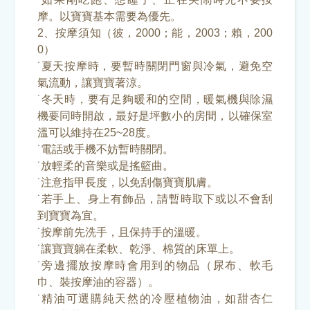
摩。以寶寶基本需要為優先。
2、按摩須知（彼，2000；能，2003；賴，200
0）
˙夏天按摩時，要暫時關閉門窗與冷氣，避免空
氣流動，讓寶寶著涼。
˙冬天時，要有足夠暖和的空間，暖氣機與除濕
機要同時開啟，最好是坪數小的房間，以確保室
溫可以維持在25~28度。
˙電話或手機不妨暫時關閉。
˙放輕柔的音樂或是搖籃曲。
˙注意指甲長度，以免刮傷寶寶肌膚。
˙若手上、身上有飾品，請暫時取下或以不會刮
到寶寶為宜。
˙按摩前先洗手，且保持手的溫暖。
˙讓寶寶躺在柔軟、乾淨、棉質的床單上。
˙旁邊擺放按摩時會用到的物品（尿布、軟毛
巾、裝按摩油的容器）。
˙精油可選購純天然的冷壓植物油，如甜杏仁