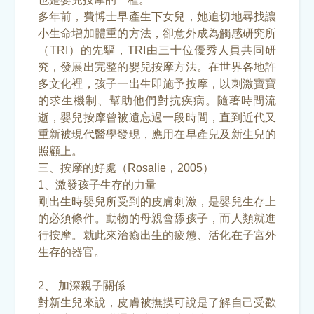
多年前，費博士早產生下女兒，她迫切地尋找讓
小生命增加體重的方法，卻意外成為觸感研究所
（TRI）的先驅，TRI由三十位優秀人員共同研
究，發展出完整的嬰兒按摩方法。在世界各地許
多文化裡，孩子一出生即施予按摩，以刺激寶寶
的求生機制、幫助他們對抗疾病。隨著時間流
逝，嬰兒按摩曾被遺忘過一段時間，直到近代又
重新被現代醫學發現，應用在早產兒及新生兒的
照顧上。
三、按摩的好處（Rosalie，2005）
1、激發孩子生存的力量
剛出生時嬰兒所受到的皮膚刺激，是嬰兒生存上
的必須條件。動物的母親會舔孩子，而人類就進
行按摩。就此來治癒出生的疲憊、活化在子宮外
生存的器官。
2、 加深親子關係
對新生兒來說，皮膚被撫摸可說是了解自己受歡