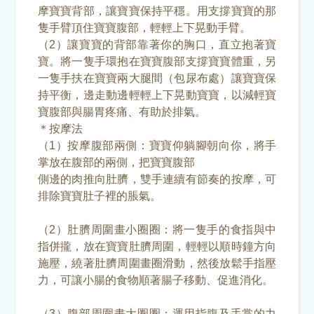
摩寶寶背部，讓寶寶保持平穩。用支撐寶寶的那
隻手臂頂住寶寶腹部，輕輕上下晃動手臂。
（2）讓寶寶的背部靠著你的胸口，直立抱著寶
寶。將一隻手環抱在寶寶腹部支撐寶寶體重，另
一隻手扶在寶寶兩大腿間（包尿布處）讓寶寶保
持平衡，邊走動邊輕輕上下晃動寶寶，以減輕寶
寶腹部與腸胃疼痛、有助於排氣。
＊按摩法
（1）按摩腹部兩側：寶寶仰躺腳朝向你，將手
掌放在腹部的兩側，把寶寶腹部
側邊的肉推向肚臍，雙手連續有節奏的按摩，可
排除寶寶肚子裡的脹氣。
（2）肚臍周圍畫小圈圈：將一隻手的食指與中
指併攏，放在寶寶肚臍周圍，輕輕以順時鐘方向
施壓，繞著肚臍周圍畫圈滑動，然後放鬆手指壓
力，可讓小腸的食物順著腸子移動、促進消化。
（3）腹部周圍畫大圈圈：運用指腹及手掌的力