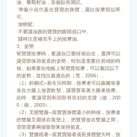
油、葡萄籽油，並做貼布測試。
˙準備小浴巾蓋住寶寶的身體，露出按摩部位即
可。
˙放輕鬆。
˙不要讓油跑到寶寶的眼睛或口中。
˙隨時注意補充手上的按摩油。
3、姿勢
幫寶寶按摩時，要讓自己覺得很自在，選擇可以
讓背部保持挺直的姿勢，特別是需要往前傾的時
候。如果要在地板上幫寶寶按摩，可以嘗試以下
的姿勢，並找出最適合的（雪，2006）。
（1）斜躺式─新生兒時期，按摩者可以曲膝坐著
並在大腿上放置軟墊，讓寶寶靠著大腿來按摩。
此時，要讓背部和頭部有良好的支撐（彼，200
0；能，2003）。
（2）叉開雙腿─當寶寶身體還小的時候，按摩者
的雙腿叉開坐在靠墊上，把寶寶放在雙腿之間，
背部需要兩個靠墊來保持挺直。
（3）雙膝跪著─當寶寶隨著成長身體變大時，按