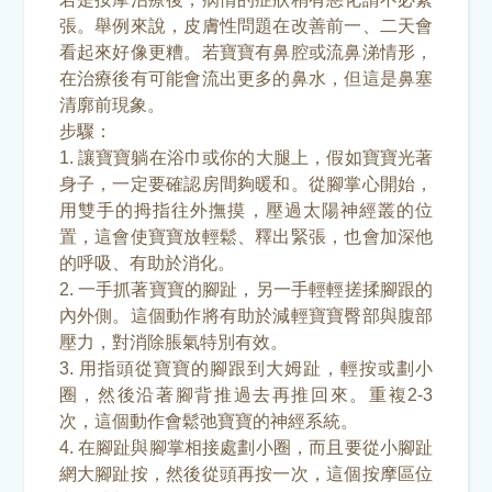
張。舉例來說，皮膚性問題在改善前一、二天會
看起來好像更糟。若寶寶有鼻腔或流鼻涕情形，
在治療後有可能會流出更多的鼻水，但這是鼻塞
清廓前現象。
步驟：
1. 讓寶寶躺在浴巾或你的大腿上，假如寶寶光著
身子，一定要確認房間夠暖和。從腳掌心開始，
用雙手的拇指往外撫摸，壓過太陽神經叢的位
置，這會使寶寶放輕鬆、釋出緊張，也會加深他
的呼吸、有助於消化。
2. 一手抓著寶寶的腳趾，另一手輕輕搓揉腳跟的
內外側。這個動作將有助於減輕寶寶臀部與腹部
壓力，對消除脹氣特別有效。
3. 用指頭從寶寶的腳跟到大姆趾，輕按或劃小
圈，然後沿著腳背推過去再推回來。重複2-3
次，這個動作會鬆弛寶寶的神經系統。
4. 在腳趾與腳掌相接處劃小圈，而且要從小腳趾
網大腳趾按，然後從頭再按一次，這個按摩區位